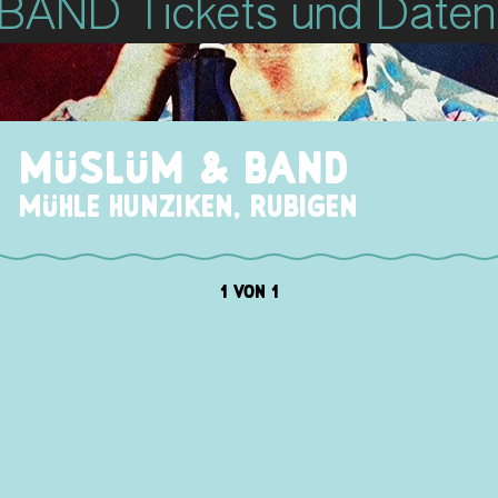
AND Tickets und Daten
Müslüm & Band
Mühle Hunziken, Rubigen
1 von 1