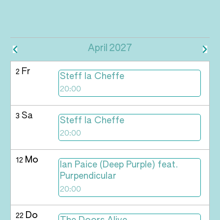
April
2027
Fr
2
Steff la Cheffe
20:00
Sa
3
Steff la Cheffe
20:00
Mo
12
Ian Paice (Deep Purple) feat.
Purpendicular
20:00
Do
22