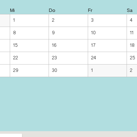
Mi
Do
Fr
Sa
1
2
3
4
8
9
10
11
15
16
17
18
22
23
24
25
29
30
1
2