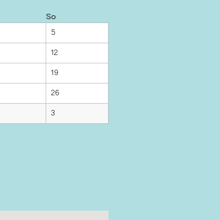
So
5
12
19
26
3